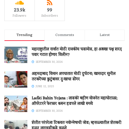
23.9k
99
Followers
Subscribers
Trending
Comments
Latest
महाराष्ट्रातील सर्वात मोठी राजकीय घडामोड, हा अख्खा पक्ष शरद
पवार गटात होणार विलीन?
SEPTEMBER 30, 2024
अहमदाबाद विमान अपघातात मोठी दुर्घटना; खासदार सुनील
तटकरेंच्या कुटुंबावर दुःखाचा डोंगर
JUNE 12, 2025
Ladki Bahin Yojana : लाडकी बहीण योजनेत महाघोटाळा;
ऑपरेटरने फेरफार करुन हडपले लाखो रुपये
SEPTEMBER 30, 2024
शेतीत परंपरेला टिकवत नवोन्मेषाची जोड; म्हसळ्यातील शेतकरी
हळद लागवडीकडे वळले