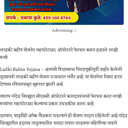
Advertising...!
लाडकी बहीण योजनेत महाघोटाळा; ऑपरेटरने फेरफार करुन हडपले लाखो
रुपये
Ladki Bahin Yojana – आगामी विधानसभा निवडणूकीपूर्वी जाहीर केलेली
मुख्‍यमंत्री लाडकी बहीण योजना राज्‍यभरात चर्चेत आहे. या योजनेचा तिसरा हप्‍ता
देण्‍यास रविवारपासून सुरूवात झाली आहे.
त्‍यातच नांदेड जिल्ह्यात सीएससी ऑपरेटरने कागदपत्रांमध्‍ये फेरफार करत लाखो
रुपयांचा महाघोटाळा केल्‍याचा प्रकार उघडकीस आला आहे.
दरम्‍यान, यापूर्वीही अनेक गैरप्रकार घडल्‍याने ही योजना वादात राहिलेली आहे.नांदेड
जिल्ह्यातील हदगाव तालुक्यातील मनाठा गावात लाडक्या बहिणींच्या नावाने