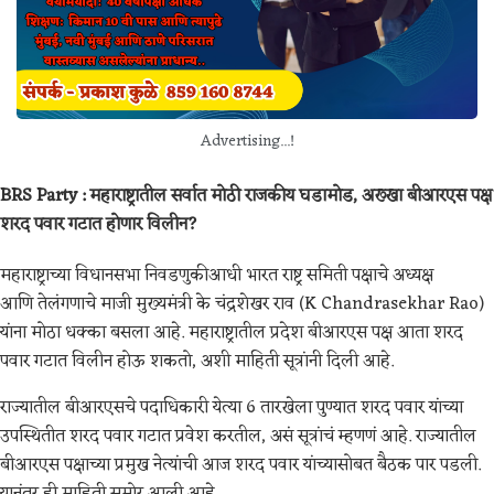
Advertising...!
BRS Party : महाराष्ट्रातील सर्वात मोठी राजकीय घडामोड, अख्खा बीआरएस पक्ष
शरद पवार गटात होणार विलीन?
महाराष्ट्राच्या विधानसभा निवडणुकीआधी भारत राष्ट्र समिती पक्षाचे अध्यक्ष
आणि तेलंगणाचे माजी मुख्यमंत्री के चंद्रशेखर राव (K Chandrasekhar Rao)
यांना मोठा धक्का बसला आहे. महाराष्ट्रातील प्रदेश बीआरएस पक्ष आता शरद
पवार गटात विलीन होऊ शकतो, अशी माहिती सूत्रांनी दिली आहे.
राज्यातील बीआरएसचे पदाधिकारी येत्या 6 तारखेला पुण्यात शरद पवार यांच्या
उपस्थितीत शरद पवार गटात प्रवेश करतील, असं सूत्रांचं म्हणणं आहे. राज्यातील
बीआरएस पक्षाच्या प्रमुख नेत्यांची आज शरद पवार यांच्यासोबत बैठक पार पडली.
यानंतर ही माहिती समोर आली आहे.