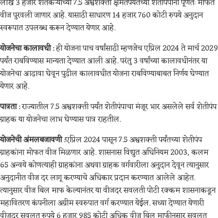
लाख 3 हजार शेतकऱ्यांच्या 7.5 अश्वशक्ती क्षमतेपर्यंतच्या शेतीपंपांना पूर्णतः मोफत
वीज पुरवली जाणार आहे. यासाठी साधारण 14 हजार 760 कोटी रुपये अनुदान
स्वरूपात उपलब्ध करून देण्यात येणार आहे.
योजनेचा कालावधी
: ही योजना पाच वर्षांसाठी म्हणजेच एप्रिल 2024 ते मार्च 2029
पर्यंत राबविण्यास मान्यता देण्यात आली आहे. परंतु 3 वर्षांच्या कालावधीनंतर या
योजनेचा आढावा घेवून पुढील कालावधीत योजना राबविण्याबाबत निर्णय घेण्यात
येणार आहे.
पात्रता
: राज्यातील 7.5 अश्वशक्ती पर्यंत शेतीपंपाचा मंजूर भार असलेले सर्व शेतीपंप
ग्राहक या योजनेचा लाभ घेण्यास पात्र राहतील.
योजनेची अंमलबजावणी
:एप्रिल 2024 पासून 7.5 अश्वशक्ती पर्यंतच्या शेतीपंप
ग्राहकांना मोफत वीज मिळणार आहे. शासनास विद्युत अधिनियम 2003, कलम
65 अन्वये कोणत्याही ग्राहकांना अथवा ग्राहक वर्गवारीला अनुदान देवून त्यानुसार
अनुदानीत वीज दर लागू करण्याचे अधिकार प्रदान करण्यात आलेले आहेत.
त्यानुसार वीज बिल माफ केल्यानंतर या वीजदर सवलती पोटी रक्कम शासनाकडून
महावितरण कंपनीला अग्रीम स्वरुपात वर्ग करण्यात येईल. सध्या देण्यात येणारी
वीजदर सवलत रुपये 6 हजार 985 कोटी अधिक वीज बिल माफीनुसार सवलत