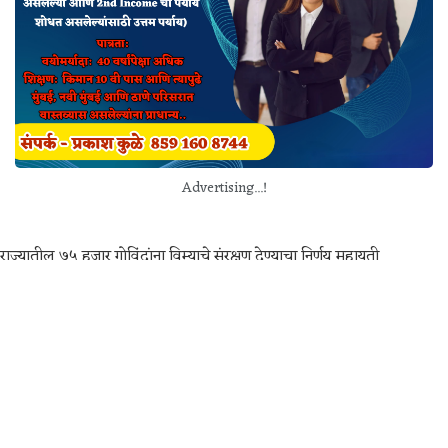
Advertising...!
राज्यातील ७५ हजार गोविंदांना विम्याचे संरक्षण देण्याचा निर्णय महायुती
सरकारने गुरुवार, दि. २५ जुलै रोजी घेतला. दहिहंडी उत्सवामध्ये मानवी मनोरे
रचतांना अपघात किंवा दुर्घटना घडून दुर्दैवी मृत्यू आल्यास, २ अवयव किंवा १
डोळा निकामी झाल्यास, किंवा कायमस्वरूपी अपंगत्व आल्यास शासनाकडून १०
लाख रुपये इतके विम्याचे संरक्षण देण्यात आले आहे.
एक हात, एक पाय किंवा एक डोळा गमावल्यास ५ लाख रुपये इतके विम्याचे
संरक्षण देण्यात आले आहे. राज्यातील ७५ हजार गोविंदांसाठी शासनाने विम्याचे