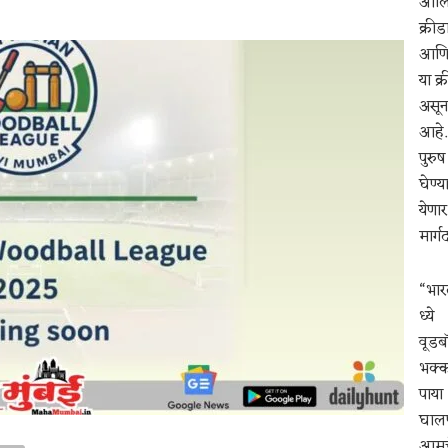
ऑलिं
क्रीड
आणि व
या क
असून
आहे.
पुरुष
घेण्
येणा
मार्ग
“भार
ध्ये
वूडब
भक्
पाया
घालण
आमच