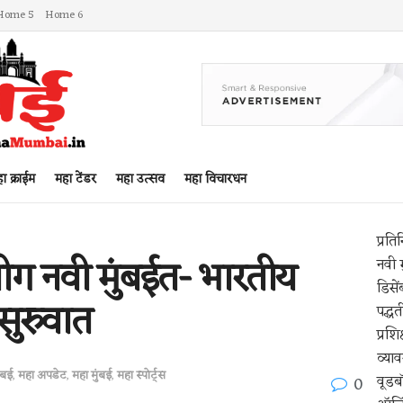
Home 5
Home 6
ा क्राईम
महा टेंडर
महा उत्सव
महा विचारधन
प्रति
ीग नवी मुंबईत- भारतीय
नवी म
डिसे
 सुरुवात
पद्ध
प्रश
व्या
ंबई
,
महा अपडेट
,
महा मुंबई
,
महा स्पोर्ट्स
वूडबॉ
0