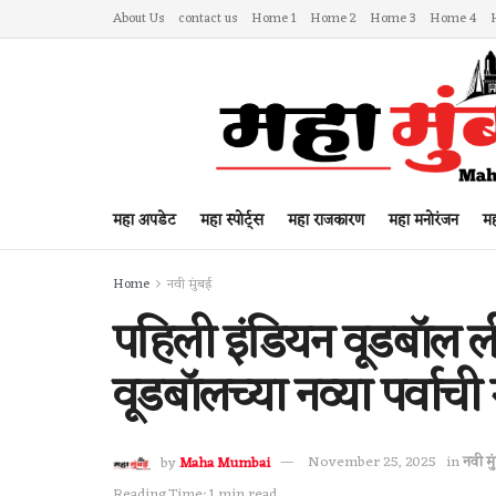
About Us
contact us
Home 1
Home 2
Home 3
Home 4
महा अपडेट
महा स्पोर्ट्स
महा राजकारण
महा मनोरंजन
मह
Home
नवी मुंबई
पहिली इंडियन वूडबॉल ल
वूडबॉलच्या नव्या पर्वाची
by
Maha Mumbai
November 25, 2025
in
नवी मु
Reading Time: 1 min read