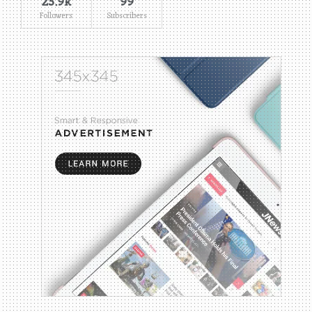
23.9k
99
Followers
Subscribers