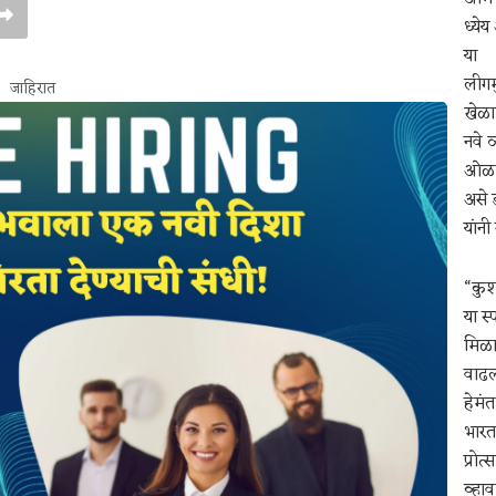
ध्येय
या
लीगम
जाहिरात
खेळाड
नवे 
ओळख 
असे 
यांनी
“कुश
या स
मिळा
वाढल
हेमंत
भारत
प्रोत
व्हाव