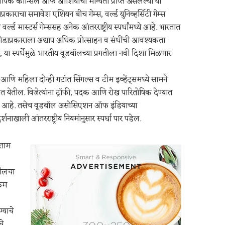
पिक कौन्सिल ऑफ आशियाची मान्यता प्राप्त असलेल्या या
ाप्रकाराचा समावेश एशियन बीच गेम्स, वर्ल्ड युनिव्हर्सिटी गेम्स
र्ल्ड मास्टर्स गेम्ससह अनेक आंतरराष्ट्रीय स्पर्धांमध्ये आहे. भारतात
्रीडाप्रकाराला अद्याप अधिक प्रोत्साहन व संधींची आवश्यकता
, या स्पर्धेमुळे भारतीय वूडबॉलच्या प्रगतीला नवी दिशा मिळणार
 आणि महिला दोन्ही गटांत सिंगल्स व टीम इव्हेंट्समध्ये सामने
यात येतील. विजेत्यांना ट्रॉफी, पदक आणि रोख पारितोषिक देण्यात
र आहे. तसेच वूडबॉल असोसिएशन ऑफ इंडियाच्या
दर्शनाखाली आंतरराष्ट्रीय नियमांनुसार स्पर्धा पार पडेल.
ताम
ॉलचा
कम
्याचे
े