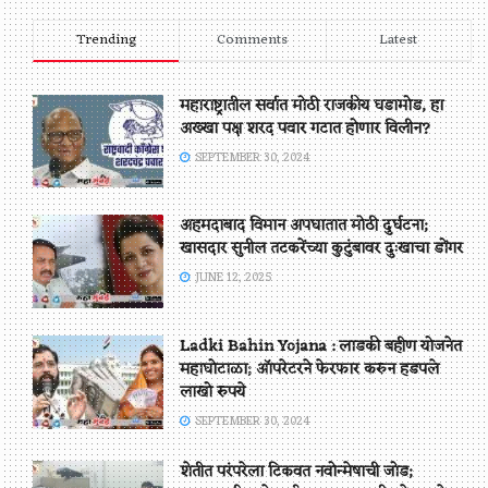
Trending
Comments
Latest
महाराष्ट्रातील सर्वात मोठी राजकीय घडामोड, हा
अख्खा पक्ष शरद पवार गटात होणार विलीन?
SEPTEMBER 30, 2024
अहमदाबाद विमान अपघातात मोठी दुर्घटना;
खासदार सुनील तटकरेंच्या कुटुंबावर दुःखाचा डोंगर
JUNE 12, 2025
Ladki Bahin Yojana : लाडकी बहीण योजनेत
महाघोटाळा; ऑपरेटरने फेरफार करुन हडपले
लाखो रुपये
SEPTEMBER 30, 2024
शेतीत परंपरेला टिकवत नवोन्मेषाची जोड;