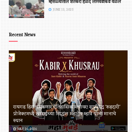
म्हसळ्यातील शेतकरी हळद लागवडीकडे वळले
JUNE 13, 2025
Recent News
रायगड हिरा चमकणार ऐतिहासिक मंचावर! सुप्रसिद्ध ‘रुहदारी’
प्रोजेक्टमध्ये खरसईच्या सिद्धांत महादेव म्हात्रे यांना मानाचे
स्थान
JULY 16, 2026