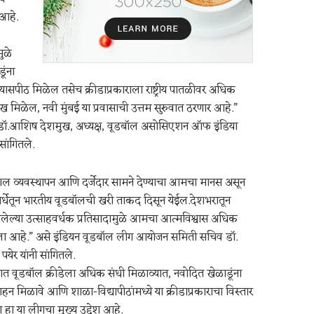
 आहे.
ुळे
ूंना
व्यासपीठ मिळेल तसेच क्रीडाप्रकाराला राष्ट्रीय पातळीवर अधिक
मिळेल, नवी मुंबई या प्रवासाची उत्तम सुरुवात ठरणार आहे.”
डॉ.आशिष देशमुख, अध्यक्ष, वूडबॉल असोसिएशन ऑफ इंडिया
 सांगितले.
ल व्यवस्थापन आणि दर्जेदार सामने देण्याचा आमचा मानस असून
्पर्धेतून भारतीय वूडबॉलची खरी ताकद दिसून येईल.देशभरातून
लेल्या उत्साहवर्धक प्रतिसादामुळे आमचा आत्मविश्वास अधिक
ा आहे.” असे इंडियन वूडबॉल लीग आयोजन समिती सचिव डॉ.
 पयेर यांनी सांगितले.
ात वूडबॉल क्रीडेला अधिक संधी मिळाव्यात, नवोदित खेळाडूंना
्साहन मिळावे आणि शाळा-विद्यापीठांमध्ये या क्रीडाप्रकाराचा विस्तार
ा हा या लीगचा मुख्य उद्देश आहे.