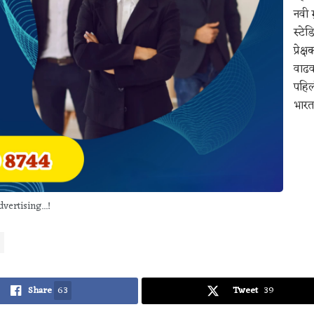
नवी म
स्टे
प्रे
वाढव
पहिल
भारत
vertising...!
Share
63
Tweet
39