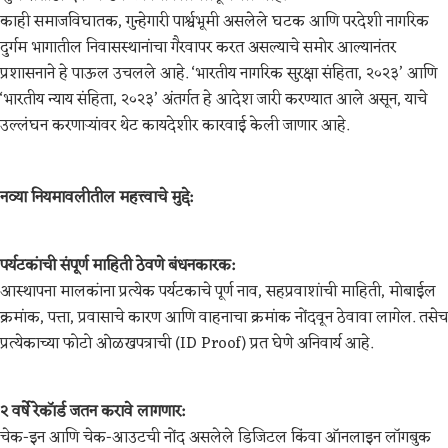
काही समाजविघातक, गुन्हेगारी पार्श्वभूमी असलेले घटक आणि परदेशी नागरिक
दुर्गम भागातील निवासस्थानांचा गैरवापर करत असल्याचे समोर आल्यानंतर
प्रशासनाने हे पाऊल उचलले आहे. ‘भारतीय नागरिक सुरक्षा संहिता, २०२३’ आणि
‘भारतीय न्याय संहिता, २०२३’ अंतर्गत हे आदेश जारी करण्यात आले असून, याचे
उल्लंघन करणाऱ्यांवर थेट कायदेशीर कारवाई केली जाणार आहे.
नव्या नियमावलीतील महत्त्वाचे मुद्दे:
पर्यटकांची संपूर्ण माहिती ठेवणे बंधनकारक:
आस्थापना मालकांना प्रत्येक पर्यटकाचे पूर्ण नाव, सहप्रवाशांची माहिती, मोबाईल
क्रमांक, पत्ता, प्रवासाचे कारण आणि वाहनाचा क्रमांक नोंदवून ठेवावा लागेल. तसेच
प्रत्येकाच्या फोटो ओळखपत्राची (ID Proof) प्रत घेणे अनिवार्य आहे.
२ वर्षे रेकॉर्ड जतन करावे लागणार:
चेक-इन आणि चेक-आउटची नोंद असलेले डिजिटल किंवा ऑनलाइन लॉगबुक