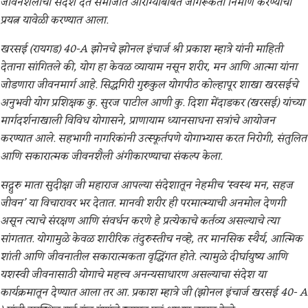
जीवनशैलीचा संदेश देत समाजात आरोग्याबाबत जागरूकता निर्माण करण्याचा
प्रयत्न यावेळी करण्यात आला.
खरसई (रायगड) 40-A झोनचे झोनल इंचार्ज श्री प्रकाश म्हात्रे यांनी माहिती
देताना सांगितले की, योग हा केवळ व्यायाम नसून शरीर, मन आणि आत्मा यांना
जोडणारा जीवनमार्ग आहे. सिद्धगिरी गुरुकुल योगपीठ कोल्हापूर शाखा खरसईचे
अनुभवी योग प्रशिक्षक कु. सुरज पाटील आणी कु. दिशा मेंदाडकर (खरसई) यांच्या
मार्गदर्शनाखाली विविध योगासने, प्राणायाम ध्यानसाधना सत्रांचे आयोजन
करण्यात आले. सहभागी नागरिकांनी उत्स्फूर्तपणे योगाभ्यास करत निरोगी, संतुलित
आणि सकारात्मक जीवनशैली अंगीकारण्याचा संकल्प केला.
सद्गुरु माता सुदीक्षा जी महाराज आपल्या संदेशातून नेहमीच ‘स्वस्थ मन, सहज
जीवन’ या विचारावर भर देतात. मानवी शरीर ही परमात्म्याची अनमोल देणगी
असून त्याचे संरक्षण आणि संवर्धन करणे हे प्रत्येकाचे कर्तव्य असल्याचे त्या
सांगतात. योगामुळे केवळ शारीरिक तंदुरुस्तीच नव्हे, तर मानसिक स्थैर्य, आत्मिक
शांती आणि जीवनातील सकारात्मकता वृद्धिंगत होते. त्यामुळे दीर्घायुष्य आणि
यशस्वी जीवनासाठी योगाचे महत्त्व अनन्यसाधारण असल्याचा संदेश या
कार्यक्रमातून देण्यात आला तर आ. प्रकाश म्हात्रे जी (झोनल इंचार्ज खरसई 40- A