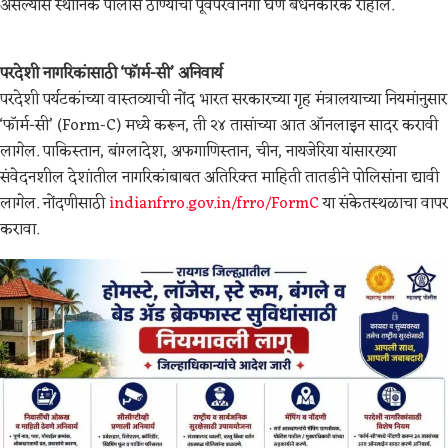
असल्यास स्थानिक पोलीस ठाण्याची पूर्वपरवानगी घेणे बंधनकारक राहील.
परदेशी नागरिकांसाठी ‘फॉर्म-सी’ अनिवार्य
परदेशी पर्यटकांच्या वास्तव्याची नोंद भारत सरकारच्या गृह मंत्रालयाच्या नियमांनुसार
‘फॉर्म-सी’ (Form-C) मध्ये करून, ती २४ तासांच्या आत ऑनलाइन सादर करावी
लागेल. पाकिस्तान, बांग्लादेश, अफगाणिस्तान, चीन, नायजेरिया यांसारख्या
संवेदनशील देशांतील नागरिकांबाबत अतिरिक्त माहिती तातडीने पोलिसांना द्यावी
लागेल. नोंदणीसाठी
indianfrro.gov.in/frro/FormC
या संकेतस्थळाचा वापर
करावा.