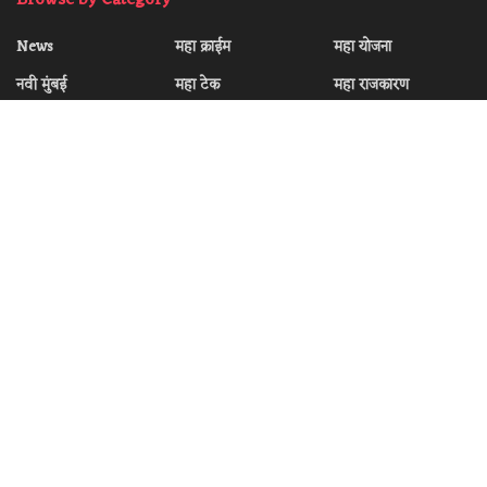
News
महा क्राईम
महा योजना
नवी मुंबई
महा टेक
महा राजकारण
महा अपडेट
महा टेंडर
महा रोजगार
महा उत्सव
महा मनोरंजन
महा विचारधन
महा कोकण
महा मुंबई
महा स्पोर्ट्स
Recent News
रायगड हिरा चमकणार ऐतिहासिक मंचावर! सुप्रसिद्ध ‘रुहदारी’
प्रोजेक्टमध्ये खरसईच्या सिद्धांत महादेव म्हात्रे यांना मानाचे स्थान
JULY 16, 2026
निरोगी जीवनासाठी योग’ संकल्पनेतून शारीरिक, मानसिक आणि
आत्मिक संतुलनाचा संदेश देत संत निरंकारी मिशनचा आंतरराष्ट्रीय
योग दिवस खरसई येथे संपन्न
JUNE 25, 2026