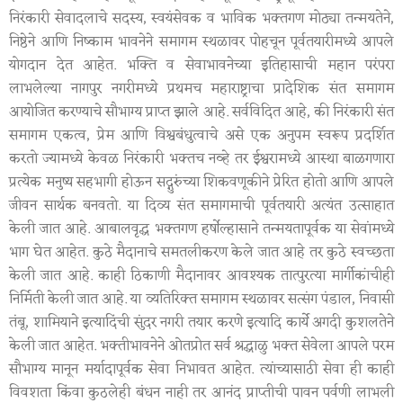
निरंकारी सेवादलाचे सदस्य, स्वयंसेवक व भाविक भक्तगण मोठ्या तन्मयतेने,
निष्ठेने आणि निष्काम भावनेने समागम स्थळावर पोहचून पूर्वतयारीमध्ये आपले
योगदान देत आहेत. भक्ति व सेवाभावनेच्या इतिहासाची महान परंपरा
लाभलेल्या नागपुर नगरीमध्ये प्रथमच महाराष्ट्राचा प्रादेशिक संत समागम
आयोजित करण्याचे सौभाग्य प्राप्त झाले आहे. सर्वविदित आहे, की निरंकारी संत
समागम एकत्व, प्रेम आणि विश्वबंधुत्वाचे असे एक अनुपम स्वरूप प्रदर्शित
करतो ज्यामध्ये केवळ निरंकारी भक्तच नव्हे तर ईश्वरामध्ये आस्था बाळगणारा
प्रत्येक मनुष्य सहभागी होऊन सद्गुरुंच्या शिकवणूकीने प्रेरित होतो आणि आपले
जीवन सार्थक बनवतो. या दिव्य संत समागमाची पूर्वतयारी अत्यंत उत्साहात
केली जात आहे. आबालवृद्ध भक्तगण हर्षोल्हासाने तन्मयतापूर्वक या सेवांमध्ये
भाग घेत आहेत. कुठे मैदानाचे समतलीकरण केले जात आहे तर कुठे स्वच्छता
केली जात आहे. काही ठिकाणी मैदानावर आवश्यक तात्पुरत्या मार्गीकांचीही
निर्मिती केली जात आहे. या व्यतिरिक्त समागम स्थळावर सत्संग पंडाल, निवासी
तंबू, शामियाने इत्यादिंची सुंदर नगरी तयार करणे इत्यादि कार्ये अगदी कुशलतेने
केली जात आहेत. भक्तीभावनेने ओतप्रोत सर्व श्रद्धाळु भक्त सेवेला आपले परम
सौभाग्य मानून मर्यादापूर्वक सेवा निभावत आहेत. त्यांच्यासाठी सेवा ही काही
विवशता किंवा कुठलेही बंधन नाही तर आनंद प्राप्तीची पावन पर्वणी लाभली