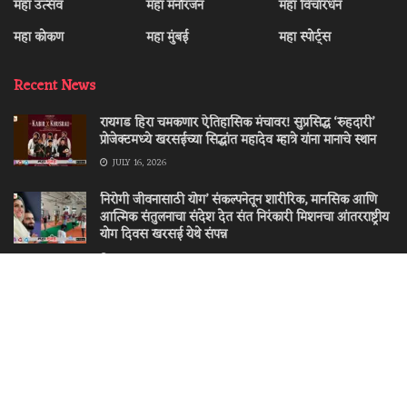
महा उत्सव
महा मनोरंजन
महा विचारधन
महा कोकण
महा मुंबई
महा स्पोर्ट्स
Recent News
रायगड हिरा चमकणार ऐतिहासिक मंचावर! सुप्रसिद्ध ‘रुहदारी’
प्रोजेक्टमध्ये खरसईच्या सिद्धांत महादेव म्हात्रे यांना मानाचे स्थान
JULY 16, 2026
निरोगी जीवनासाठी योग’ संकल्पनेतून शारीरिक, मानसिक आणि
आत्मिक संतुलनाचा संदेश देत संत निरंकारी मिशनचा आंतरराष्ट्रीय
योग दिवस खरसई येथे संपन्न
JUNE 25, 2026
Home 1
© 2023
Maha Mumbai
- Meta Bay
Meta Bay
.