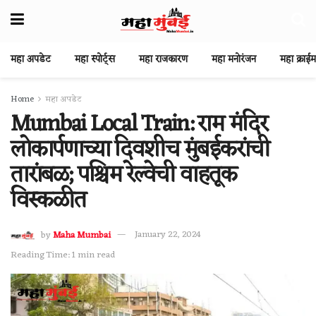
महा अपडेट
महा स्पोर्ट्स
महा राजकारण
महा मनोरंजन
महा क्राईम
Home
महा अपडेट
Mumbai Local Train: राम मंदिर
लोकार्पणाच्या दिवशीच मुंबईकरांची
तारांबळ; पश्चिम रेल्वेची वाहतूक
विस्कळीत
by
Maha Mumbai
January 22, 2024
Reading Time: 1 min read