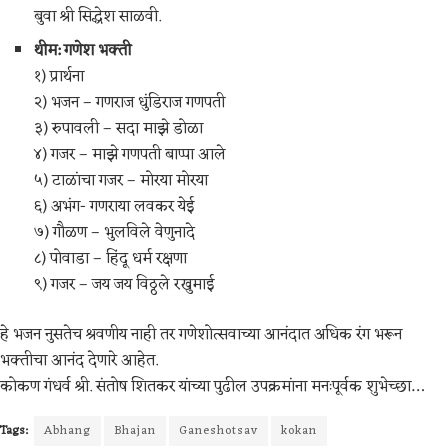
बुवा श्री सिद्धेश साळवी.
थीम: गणेश भक्ती
१) प्रार्थना
२) भजन – गणराज धुंडिराज गणपती
३) रुपावली – सदा माझे डोळा
४) गजर – माझे गणपती बाप्पा आले
५) टाळांचा गजर – मोरया मोरया
६) अभंग- गणराया लवकर येई
७) गौळण – भुलविले वेणुनादे
८) पोवाडा – हिंदू धर्म रक्षणा
९) गजर – जय जय विठ्ठले रखुमाई
हे भजन नुसतेच श्रवणीय नाही तर गणेशोत्सवाच्या आनंदात अधिक रंग भरून
भक्तीचा आनंद देणारे आहेत.
कोकण गंधर्व श्री. संतोष शितकर यांच्या पुढील उपक्रमांना मनःपूर्वक शुभेच्छा…
Tags:
Abhang
Bhajan
Ganeshotsav
kokan