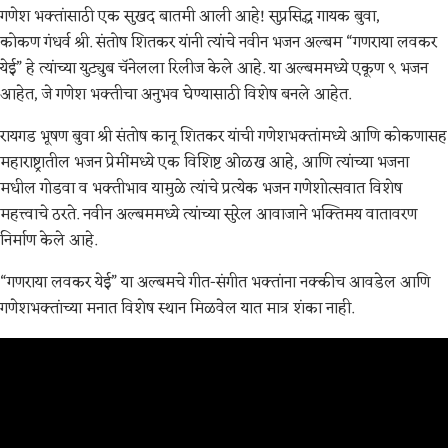
गणेश भक्तांसाठी एक सुखद बातमी आली आहे! सुप्रसिद्ध गायक बुवा,
कोकण गंधर्व श्री. संतोष शितकर यांनी त्यांचे नवीन भजन अल्बम “गणराया लवकर
येई” हे त्यांच्या युट्युब चॅनेलला रिलीज केले आहे. या अल्बममध्ये एकूण ९ भजन
आहेत, जे गणेश भक्तीचा अनुभव घेण्यासाठी विशेष बनले आहेत.
रायगड भूषण बुवा श्री संतोष कानू शितकर यांची गणेशभक्तांमध्ये आणि कोकणासह
महाराष्ट्रातील भजन प्रेमींमध्ये एक विशिष्ट ओळख आहे, आणि त्यांच्या भजना
मधील गोडवा व भक्तीभाव यामुळे त्यांचे प्रत्येक भजन गणेशोत्सवात विशेष
महत्त्वाचे ठरते. नवीन अल्बममध्ये त्यांच्या सुरेल आवाजाने भक्तिमय वातावरण
निर्माण केले आहे.
“गणराया लवकर येई” या अल्बमचे गीत-संगीत भक्तांना नक्कीच आवडेल आणि
गणेशभक्तांच्या मनात विशेष स्थान मिळवेल यात मात्र शंका नाही.