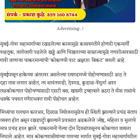
Advertising...!
मुंबई-गोवा महामार्गाच्या रखडलेल्या कामामुळे कासवगतीने होणारी एकमार्गी
वाहतूक, जागोजागी पडलेले खड्डे आणि चिखलाच्या साम्राज्यामुळे गणशोत्सवासाठी
गावी जाणाऱ्या चाकरमान्यांची ‘कोकणची वाट अक्षरशः बिकट’ बनली आहे.
मुंबईपासून हाकेच्या अंतरावर असलेल्या रायगडमध्ये पोहोचण्यासाठी आठ ते
दहा तास लागत आहेत, तर सावंतवाडी, देवगड, कुडाळ-वेंगुर्ला अशा
तळकोकणात पोहोचण्यासाठी एसटी बस, खासगी ट्रव्हल्सने अठरा ते वीस तासांचे
धक्के पचवत गणेशभक्त गावी पोहोचत आहेत.
मिंध्यांचा गलथान कारभार, ढिसाळ नियोजनामुळेच ही स्थिती झाल्याने प्रचंड संताप
व्यक्त होत असून रखडपट्टी झाल्याने प्रवासात अडकलेले ज्येष्ठ, महिला व मुलांचे
मात्र प्रचंड हाल झाले. चाकरमानी गेल्या दोन दिवसांपासूनच कोकणात जायला
निघाले आहेत. मात्र कोकणवासीयांच्या गावच्या मार्गात मुंबई-गोवा महामार्गावरील