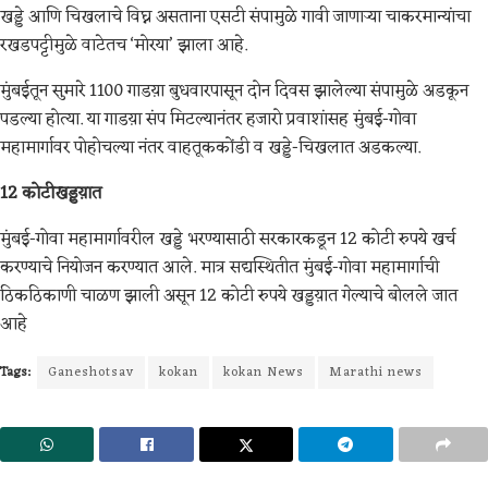
खड्डे आणि चिखलाचे विघ्न असताना एसटी संपामुळे गावी जाणाऱ्या चाकरमान्यांचा
रखडपट्टीमुळे वाटेतच ‘मोरया’ झाला आहे.
मुंबईतून सुमारे 1100 गाडय़ा बुधवारपासून दोन दिवस झालेल्या संपामुळे अडकून
पडल्या होत्या. या गाडय़ा संप मिटल्यानंतर हजारो प्रवाशांसह मुंबई-गोवा
महामार्गावर पोहोचल्या नंतर वाहतूककोंडी व खड्डे-चिखलात अडकल्या.
12 कोटीखड्डय़ात
मुंबई-गोवा महामार्गावरील खड्डे भरण्यासाठी सरकारकडून 12 कोटी रुपये खर्च
करण्याचे नियोजन करण्यात आले. मात्र सद्यस्थितीत मुंबई-गोवा महामार्गाची
ठिकठिकाणी चाळण झाली असून 12 कोटी रुपये खड्डय़ात गेल्याचे बोलले जात
आहे
Tags:
Ganeshotsav
kokan
kokan News
Marathi news