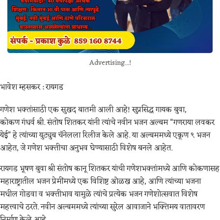
Advertising...!
भावेश म्हसकर : रायगड
गणेश भक्तांसाठी एक सुखद बातमी आली आहे! सुप्रसिद्ध गायक बुवा,
कोकण गंधर्व श्री. संतोष शितकर यांनी त्यांचे नवीन भजन अल्बम “गणराया लवकर
येई” हे त्यांच्या युट्युब चॅनेलला रिलीज केले आहे. या अल्बममध्ये एकूण ९ भजन
आहेत, जे गणेश भक्तीचा अनुभव घेण्यासाठी विशेष बनले आहेत.
रायगड भूषण बुवा श्री संतोष कानू शितकर यांची गणेशभक्तांमध्ये आणि कोकणासह
महाराष्ट्रातील भजन प्रेमींमध्ये एक विशिष्ट ओळख आहे, आणि त्यांच्या भजना
मधील गोडवा व भक्तीभाव यामुळे त्यांचे प्रत्येक भजन गणेशोत्सवात विशेष
महत्त्वाचे ठरते. नवीन अल्बममध्ये त्यांच्या सुरेल आवाजाने भक्तिमय वातावरण
निर्माण केले आहे.