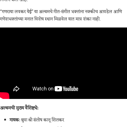
“गणराया लवकर येई” या अल्बमचे गीत-संगीत भक्तांना नक्कीच आवडेल आणि
गणेशभक्तांच्या मनात विशेष स्थान मिळवेल यात मात्र शंका नाही.
अल्बमची मुख्य वैशिष्ट्ये:
गायक
: बुवा श्री संतोष कानू शितकर