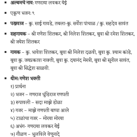
अल्बमचे नाव
: गणराया लवकर येई
एकूण भजन: ९
पखवाज
– कु. साई गावडे, तबला-कु. सर्वेश पांचाळ / कु. सहदेव सावंत
सहगायक
– श्री गणेश शितकर, श्री निलेश शितकर, बुवा श्री रमेश शितकर,
श्री जयेश शितकर
गायक
– कु. भावेश शितकर, बुवा श्री निलेश दळवी, बुवा कु. श्याम कांडे,
बुवा कु. जयप्रकाश नाक्ती, बुवा कु. दयानंद मेस्त्री, बुवा श्री सुनील सावंत,
बुवा श्री सिद्धेश साळवी.
थीम: गणेश भक्ती
१) प्रार्थना
२) भजन – गणराज धुंडिराज गणपती
३) रुपावली – सदा माझे डोळा
४) गजर – माझे गणपती बाप्पा आले
५) टाळांचा गजर – मोरया मोरया
६) अभंग- गणराया लवकर येई
७) गौळण – भुलविले वेणुनादे