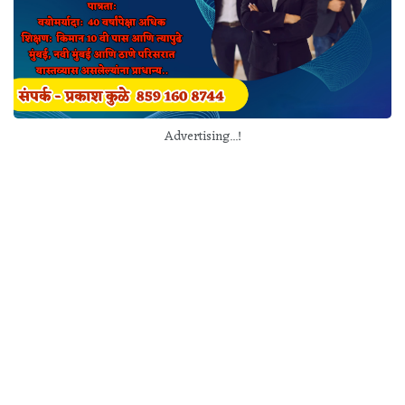
Advertising...!
Maharashtra Politics : राज्याचे मुख्यमंत्री एकनाथ शिंदे यांनी नोव्हेंबर
महिन्यात विधानसभा निवडणूक होणार असल्याचे संकेत दिले आहेत. या दृष्टीने
आता सर्वच पक्ष तयारीला लागले आहेत. महायुती आणि महाविकास आघाडीत थेट
लढत असतानाच मनसेनेही स्वबळाची घोषणा केली आहे.
मनसे अध्यक्ष राज ठाकरे (Raj Thackeray) यांनी नुकता महाराष्ट्र दौरा
केला. या दौऱ्यानंतर मुंबई, पुणे, नाशिक, ठाणे जिल्ह्यातील सर्वच विधानसभेच्या
जागा लढणार असल्याचं मनसेने निश्चित केलं आहे. इथल्या सर्वच जागांचा आढावा
घेण्यासंदर्भात राज ठाकरे यांनी पदाधिकाऱ्यांना आदेश दिले आहेत.
दरम्यान, मनसेने केलेल्या सर्वेक्षणातून महाविकास आघाडी आणि महायुती या