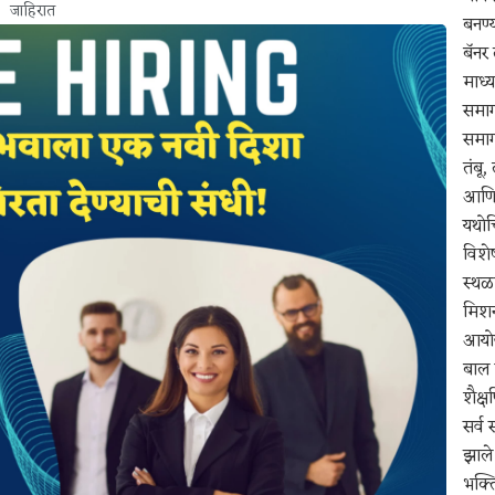
जाहिरात
बनण्
बॅनर 
माध्य
समाग
समाग
तंबू,
आणि 
यथोच
विशे
स्थळ
मिशन
आयोज
बाल 
शैक्
सर्व 
झाले
भक्ति