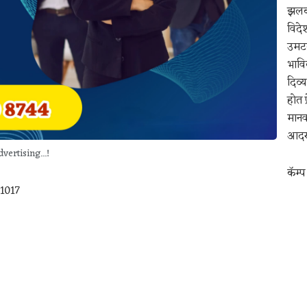
झलक 
विदे
उमटल
भावि
दिव्
होत 
मानवत
आदरप
vertising...!
कॅम्प
11017