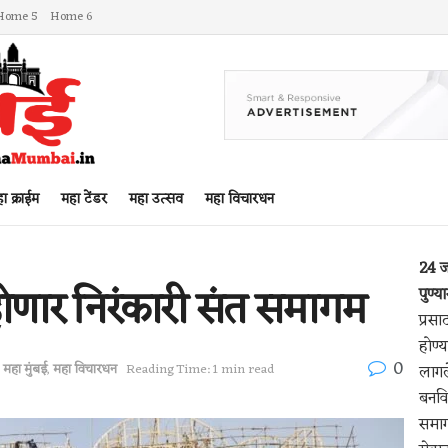
Home 5
Home 6
ा क्राईम
महा टेंडर
महा उत्सव
महा विचारधन
24 ज
होणार निरंकारी संत समागम
पुण्य
प्रसा
होण्
0
,
महा मुंबई
,
महा विचारधन
Reading Time: 1 min read
लागल
बनवि
समागम