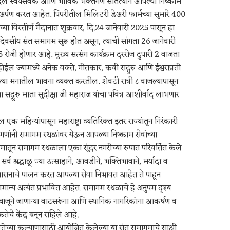
दल स्वयंसेवक आणि भाविक भक्तगण सातत्याने आपल्या निष्काम
 अर्पण करत आहेत. पिंपरीतील मिलिटरी डेअरी फार्मच्या सुमारे 400
या विस्तीर्ण मैदानात शुक्रवार, दि.24 जानेवारी 2025 पासून हा
दिवसीय संत समागम सुरू होत असून, त्याची सांगता 26 जानेवारी
 रोजी होणार आहे. मुख्य सत्संग कार्यक्रम दररोज दुपारी 2 वाजता
होईल ज्यामध्ये अनेक वक्ते, गीतकार, कवी सद्गुरु आणि ईश्वराप्रती
या मनातील भावना व्यक्त करतील. शेवटी रात्री ८ वाजल्यापासून
ंना सद्गुरु माता सुदीक्षा जी महाराज यांचा पवित्र आशीर्वाद लाभणार
 एक महिन्यांपासून महाराष्ट्रा व्यतिरिक्त इतर राज्यांतून निरंकारी
गणांनी समागम स्थळांवर येऊन आपल्या निष्काम सेवांच्या
यमातून समागम स्थळाला एका सुंदर नगरीच्या रुपात परिवर्तित केले
सर्व श्रद्धाळू ज्या उत्साहाने, आवडीने, भक्तिभावाने, मर्यादा व
ासनाचे पालन करत आपल्या सेवा निभावत आहेत ते पाहून
मान्य अत्यंत प्रभावित आहेत. समागम स्थळाचे हे अनुपम दृश्य
ाजूने जाणाऱ्या वाटसरूंना आणि स्थानिक नागरिकांना आकर्षण व
कतेचे केंद्र बनून राहिले आहे.
तेच्या कल्याणासाठी आयोजित केलेल्या या संत समागमाचे साक्षी