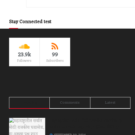
Stay Connected test
23.9k
99
Followers
Subscribers
Trending
Comments
Latest
महाराष्ट्रातील सर्वात मोठी राजकीय घडामोड, हा
अख्खा पक्ष शरद पवार गटात होणार विलीन?