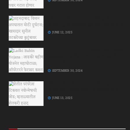
SEPTEMBER 30, 2024
अहमदाबाद विमान अपघातात मोठी दुर्घटना;
खासदार सुनील तटकरेंच्या कुटुंबावर दुःखाचा डोंगर
JUNE 12, 2025
Ladki Bahin Yojana : लाडकी बहीण योजनेत
महाघोटाळा; ऑपरेटरने फेरफार करुन हडपले
लाखो रुपये
SEPTEMBER 30, 2024
शेतीत परंपरेला टिकवत नवोन्मेषाची जोड;
म्हसळ्यातील शेतकरी हळद लागवडीकडे वळले
JUNE 13, 2025
Recent News