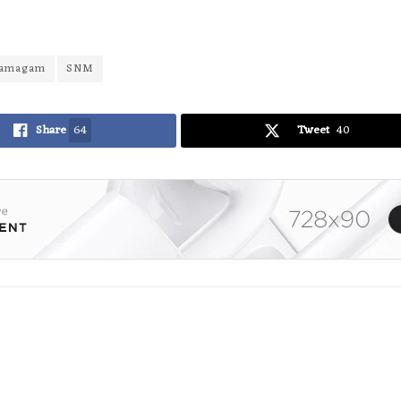
 samagam
SNM
Share
64
Tweet
40