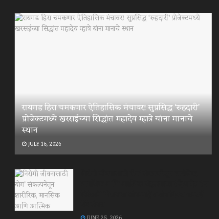
रायगड हिरा चमकणार ऐतिहासिक मंचावर! सुप्रसिद्ध ‘रुहदारी’
प्रोजेक्टमध्ये खरसईच्या सिद्धांत महादेव म्हात्रे यांना मानाचे
स्थान
JULY 16, 2026
निरोगी जीवनासाठी योग’ संकल्पनेतून शारीरिक,
मानसिक आणि आत्मिक संतुलनाचा संदेश देत संत
निरंकारी मिशनचा आंतरराष्ट्रीय योग दिवस खरसई
येथे संपन्न
JUNE 25, 2026