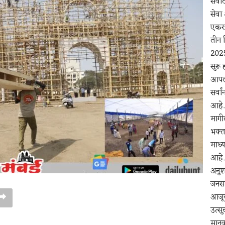
सेवा
सेवा
एकरच्
तीन 
2025
सुरू 
आपल्
सर्वा
आहे.
मागील
भक्त
माध्
आहे. 
अनुश
जनसा
आजूब
उत्सु
मानव