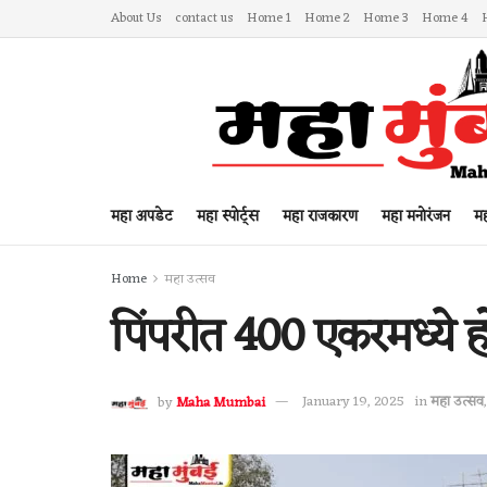
About Us
contact us
Home 1
Home 2
Home 3
Home 4
महा अपडेट
महा स्पोर्ट्स
महा राजकारण
महा मनोरंजन
मह
Home
महा उत्सव
पिंपरीत 400 एकरमध्ये 
by
Maha Mumbai
January 19, 2025
in
महा उत्सव