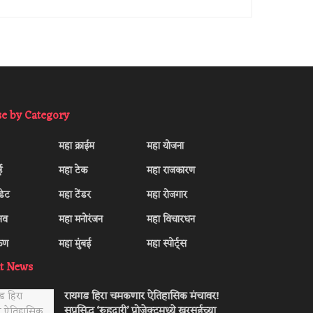
e by Category
महा क्राईम
महा योजना
ई
महा टेक
महा राजकारण
डेट
महा टेंडर
महा रोजगार
सव
महा मनोरंजन
महा विचारधन
कण
महा मुंबई
महा स्पोर्ट्स
t News
रायगड हिरा चमकणार ऐतिहासिक मंचावर!
सुप्रसिद्ध ‘रुहदारी’ प्रोजेक्टमध्ये खरसईच्या