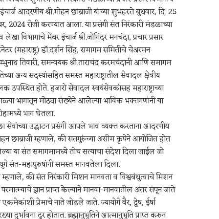
 इंचार्ज आदरणीय श्री.मोहन छाब्राजी यांच्या शुभहस्ते बुधवार, दि. 25
ंबर, 2024 रोजी करण्यात आला. या प्रसंगी संत निरंकारी मंडळाच्या
 व लेखा विभागाचे मेंबर इंचार्ज श्री.जोगिंदर मनचंदा, प्रचार प्रसार
िनेटर (महाराष्ट्र) डॉ.दर्शन सिंह, समागम समितीचे चेअरमन
.शम्भुनाथ तिवारी, समन्वयक श्री.ताराचंद करमचंदानी आणि समागम
च्या अन्य सदस्यांसहित समस्त महाराष्ट्रातील सेवादल क्षेत्रीय
क उपस्थित होते. हजारो सेवादल स्वयंसेवकांसह महाराष्ट्राच्या
गळ्या भागातून मोठ्या संख्येने आलेेल्या भाविक भक्तगणांनी या
ोहामध्ये भाग घेतला.
च्छा सेवांच्या उद्घाटन प्रसंगी आपले भाव व्यक्त करताना आदरणीय
मोहन छाब्राजी म्हणाले, की सतगुरुंच्या असीम कृपेने आयोजित होत
ल्या या संत समागमामध्ये तोच सत्याचा संदेश दिला जाईल जो
ुयुगे संत-महापुरुषांनी समस्त मानवतेला दिला.
ढे म्हणाले, की संत निरंकारी मिशन मानवता व विश्वबंधुत्वाचे मिशन
परमात्म्याचे ज्ञान प्राप्त केल्याने मानवा-मानवातील अंतर संपून जाते
कमेकांशी प्रेमाचे नाते जोडले जाते. ज्यायोगे वैर, द्वेष, ईर्षा
रख्या दुर्भावना दूर होतात. ब्रह्मानुभूतिने आत्मानुभूति प्राप्त करुन