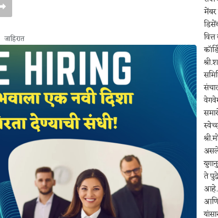
मेंबर
डिसे
वित्त
जाहिरात
कॉर्ड
श्री
समिति
संचाल
वेगवे
समार
स्वे
श्री.
असले
युगान
ते पु
आहे. 
आणि ए
यांसा