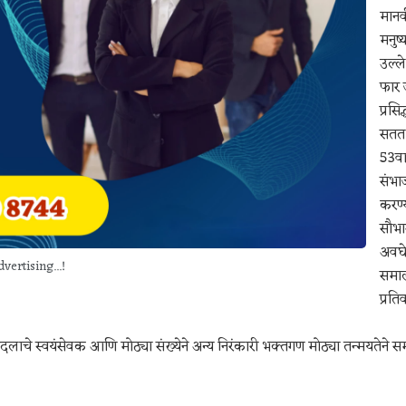
मानव
मनुष्
उल्ले
फार 
प्रस
सतत 
53वा
संभा
करण्
सौभाग
अवघे
vertising...!
समाल
प्रति
सेवादलाचे स्वयंसेवक आणि मोठ्या संख्येने अन्य निरंकारी भक्तगण मोठ्या तन्मयतेने