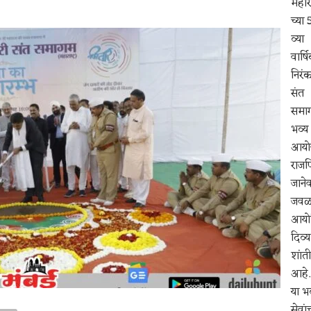
महाराष्
च्या 
व्या
वार्ष
निरंक
संत
समाग
भव्य
आयोज
राजप
जानेव
जवळ, 
आयोज
दिव्य
शांत
आहे.
या भ
सेवां