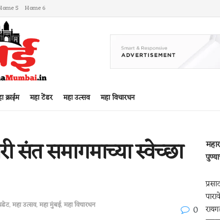
Home 5
Home 6
ा क्राईम
महा टेंडर
महा उत्सव
महा विचारधन
कारी संत समागमाच्या स्वेच्छा
महारा
पुण्
प्रसा
पारावे
पडेट
,
महा उत्सव
,
महा मुंबई
,
महा विचारधन
0
रायग