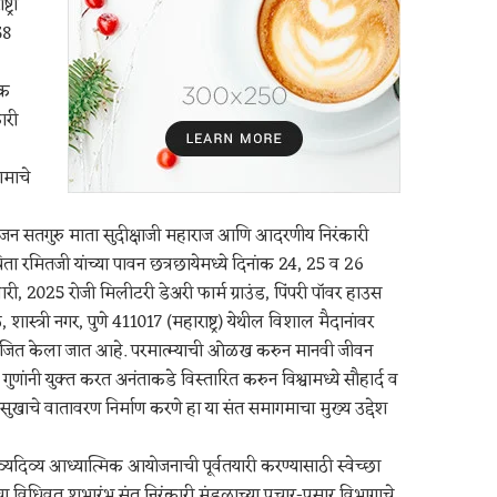
ट्रा
58
िक
ारी
माचे
न सतगुरु माता सुदीक्षाजी महाराज आणि आदरणीय निरंकारी
िता रमितजी यांच्या पावन छत्रछायेमध्ये दिनांक 24, 25 व 26
ारी, 2025 रोजी मिलीटरी डेअरी फार्म ग्राउंड, पिंपरी पॉवर हाउस
शास्त्री नगर, पुणे 411017 (महाराष्ट्र) येथील विशाल मैदानांवर
ित केला जात आहे. परमात्म्याची ओळख करुन मानवी जीवन
 गुणांनी युक्त करत अनंताकडे विस्तारित करुन विश्वामध्ये सौहार्द व
ीसुखाचे वातावरण निर्माण करणे हा या संत समागमाचा मुख्य उद्देश
व्यदिव्य आध्यात्मिक आयोजनाची पूर्वतयारी करण्यासाठी स्वेच्छा
चा विधिवत शुभारंभ संत निरंकारी मंडळाच्या प्रचार-प्रसार विभागाचे