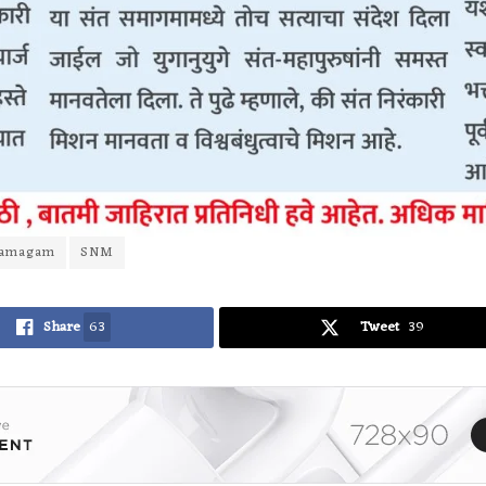
 samagam
SNM
Share
63
Tweet
39